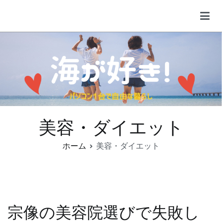
コ
ン
海が好きな女子の日常
パソコン1台で自由に
テ
ン
ツ
へ
ス
キ
ッ
プ
美容・ダイエット
ホーム
美容・ダイエット
宗像の美容院選びで失敗し